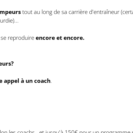
rimpeurs
tout au long de sa carrière d'entraîneur (cert
rdie)...
se reproduire
encore et encore.
eurs?
re appel à un coach
.
lon les coachs...et jusqu'à 150€ pour un programme 