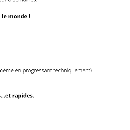
t le monde !
t même en progressant techniquement)
s…et rapides.