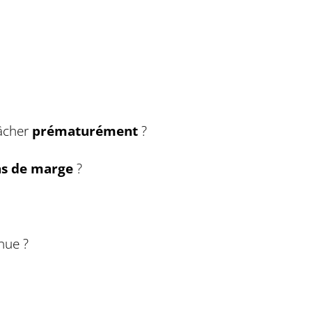
lâcher
prématurément
?
s de marge
?
nue ?