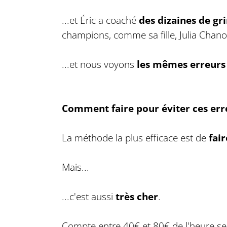
...et Éric a coaché
des dizaines de g
champions, comme sa fille, Julia Chanou
...et nous voyons
les mêmes erreurs
Comment faire pour éviter ces err
La méthode la plus efficace est de
fai
Mais...
...c'est aussi
très cher
.
Compte entre 40€ et 80€ de l'heure se